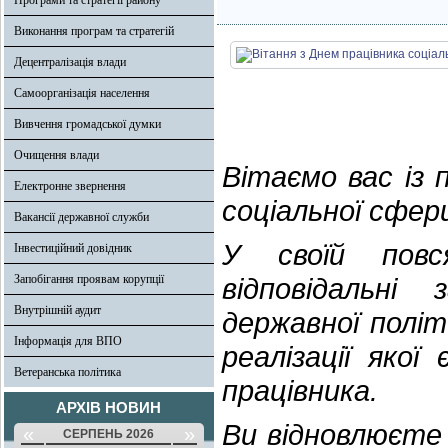
Програми та стратегії району
Виконання програм та стратегій
Децентралізація влади
Самоорганізація населення
Вивчення громадської думки
Очищення влади
Вітаємо вас із
Електронне звернення
соціальної сфер
Вакансії державної служби
У своїй повс
Інвестиційний довідник
Запобігання проявам корупції
відповідальні
Внутрішній аудит
державної політ
Інформація для ВПО
реалізації яко
Ветеранська політика
працівника.
АРХІВ НОВИН
Ви відновлюєте 
«
»
СЕРПЕНЬ 2026