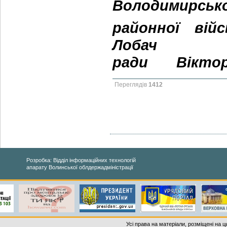
Володимирськ
районної вій
Лобач
ради
Віктор
Переглядів
1412
Розробка: Відділ інформаційних технологій
апарату Волинської облдержадміністрації
Усі права на матеріали, розміщені на 