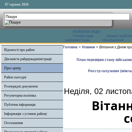
07 серпня 2026
РАЙОННА РАДА
Голова ради
Апарат районн
районної ради
Оголошення
Головна
>
Новини
>
Вітання з Днем пр
Відомості про район
Діяльність райдержадміністрації
План перевірки стану військово
Прес-центр
Реєстр галузевих (міжгал
Район сьогодні
Розпорядчі документи
Неділя, 02 листоп
Регуляторна політика
Вітан
Публічна інформація
с
Інформація з установ району
Оголошення