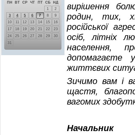
ПН
ВТ
СР
ЧТ
ПТ
СБ
НД
вирішення бол
1
2
родин, тих, х
3
4
5
6
7
8
9
10
11
12
13
14
15
16
російської агре
17
18
19
20
21
22
23
осіб, літніх л
24
25
26
27
28
29
30
31
населення, п
допомагаєте 
життєвих ситуа
Зичимо вам і в
щастя, благопо
вагомих здобуткі
Начальник