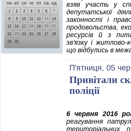
взяв участь у спі
ПН
ВТ
СР
ЧТ
ПТ
СБ
НД
депутатської дія
1
2
3
4
5
6
7
законності і прав
8
9
10
11
12
13
14
продовольства, еко
15
16
17
18
19
20
21
ресурсів й з пит
22
23
24
25
26
27
28
зв'язку і житлово
29
30
що відбулись в межа
П'ятниця, 05 че
Привітали ск
поліції
6 червня 2016 ро
реагування патрул
територіальних пі