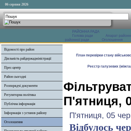
06 серпня 2026
РАЙОННА РАДА
Голова ради
Апарат районн
районної ради
Оголошення
Відомості про район
План перевірки стану військово
Діяльність райдержадміністрації
Реєстр галузевих (міжгал
Прес-центр
Район сьогодні
Фільтруват
Розпорядчі документи
Регуляторна політика
П'ятниця, 
Публічна інформація
Інформація з установ району
П'ятниця, 05 че
Оголошення
Відбулось чер