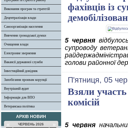
Програми та стратегії району
фахівців із с
Виконання програм та стратегій
демобілізова
Децентралізація влади
Самоорганізація населення
Вивчення громадської думки
5 червня
відбулось
Очищення влади
супроводу ветерані
Електронне звернення
райдержадміністра
голови районної дер
Вакансії державної служби
Інвестиційний довідник
П'ятниця, 05 че
Запобігання проявам корупції
Взяли участь 
Внутрішній аудит
Інформація для ВПО
комісій
Ветеранська політика
АРХІВ НОВИН
«
»
5 червня
начальник
ЧЕРВЕНЬ 2026