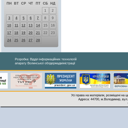
ПН
ВТ
СР
ЧТ
ПТ
СБ
НД
1
2
3
4
5
6
7
8
9
10
11
12
13
14
15
16
17
18
19
20
21
22
23
24
25
26
27
28
Розробка: Відділ інформаційних технологій
апарату Волинської облдержадміністрації
Усі права на матеріали, розміщені на 
Адреса: 44700, м.Володимир, вул. 