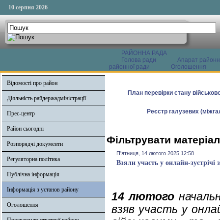
10 серпня 2026
РАЙОННА РАДА
Голова ради
Апарат районн
районної ради
Оголошення
Відомості про район
План перевірки стану військово
Діяльність райдержадміністрації
Реєстр галузевих (міжгал
Прес-центр
Район сьогодні
Фільтрувати матеріал
Розпорядчі документи
П'ятниця, 14 лютого 2025 12:58
Регуляторна політика
Взяли участь у онлайн-зустрічі 
Публічна інформація
Інформація з установ району
14 лютого
начальн
Оголошення
взяв участь у онла