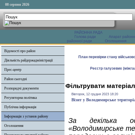
08 серпня 2026
РАЙОННА РАДА
Голова ради
Апарат районн
районної ради
Оголошення
Відомості про район
План перевірки стану військово
Діяльність райдержадміністрації
Реєстр галузевих (міжгал
Прес-центр
Район сьогодні
Фільтрувати матеріал
Розпорядчі документи
Вівторок, 12 грудня 2023 18:20
Регуляторна політика
Візит у Володимирське територі
Публічна інформація
Інформація з установ району
За декілька ос
Оголошення
«Володимирське те