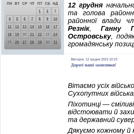
12 грудня
начальни
ПН
ВТ
СР
ЧТ
ПТ
СБ
НД
1
2
3
та голова район
4
5
6
7
8
9
10
районної влади 
11
12
13
14
15
16
17
Резнік
,
Ганну П
18
19
20
21
22
23
24
Островську
, подя
25
26
27
28
29
30
31
громадянську позиц
Вівторок, 12 грудня 2023 10:23
Дорогі наші захисники!
Вітаємо усіх війсь
Сухопутних війська
Піхотинці — сміливі
відстоювати й захи
та державний сувер
Дякуємо кожному й к