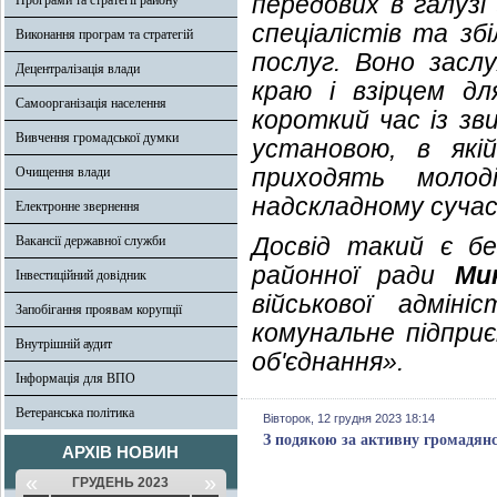
передових в галузі
Програми та стратегії району
спеціалістів та зб
Виконання програм та стратегій
послуг. Воно засл
Децентралізація влади
краю і взірцем д
Самоорганізація населення
короткий час із зв
Вивчення громадської думки
установою, в якій
приходять молод
Очищення влади
надскладному сучас
Електронне звернення
Досвід такий є бе
Вакансії державної служби
районної ради
Ми
Інвестиційний довідник
військової адміні
Запобігання проявам корупції
комунальне підпри
Внутрішній аудит
об'єднання».
Інформація для ВПО
Ветеранська політика
Вівторок, 12 грудня 2023 18:14
З подякою за активну громадян
АРХІВ НОВИН
«
»
ГРУДЕНЬ 2023