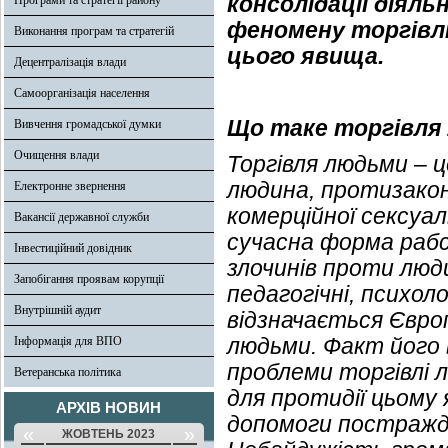
консолідації діяль
Програми та стратегії району
феномену торгівл
Виконання програм та стратегій
цього явища.
Децентралізація влади
Самоорганізація населення
Що таке торгівля
Вивчення громадської думки
Очищення влади
Торгівля людьми – ц
людина, протизакон
Електронне звернення
комерційної сексуал
Вакансії державної служби
сучасна форма рабс
Інвестиційний довідник
злочинів проти людин
Запобігання проявам корупції
педагогічні, психол
Внутрішній аудит
відзначається Євро
людьми. Факт його 
Інформація для ВПО
проблеми торгівлі 
Ветеранська політика
для протидії цьому 
АРХІВ НОВИН
допомоги постражд
«
»
ЖОВТЕНЬ 2023