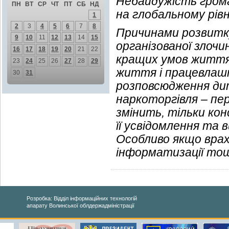
Небайдужість громад
ПН
ВТ
СР
ЧТ
ПТ
СБ
НД
на глобальному рівн
1
2
3
4
5
6
7
8
Причинами розвитк
9
10
11
12
13
14
15
організованої злочи
16
17
18
19
20
21
22
кращих умов життя,
23
24
25
26
27
28
29
життя і працевлашт
30
31
розповсюдження дит
наркоторгівля – пе
змінить, тільки ко
її усвідомлення та 
Особливо якщо врахо
інформатизації то
Розробка: Відділ інформаційних технологій
апарату Волинської облдержадміністрації