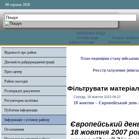
08 серпня 2026
РАЙОННА РАДА
Голова ради
Апарат районн
районної ради
Оголошення
Відомості про район
План перевірки стану військово
Діяльність райдержадміністрації
Реєстр галузевих (міжгал
Прес-центр
Район сьогодні
Фільтрувати матеріал
Розпорядчі документи
Середа, 18 жовтня 2023 09:21
Регуляторна політика
18 жовтня – Європейський день 
Публічна інформація
Інформація з установ району
Європейський день
Оголошення
18 жовтня 2007 р