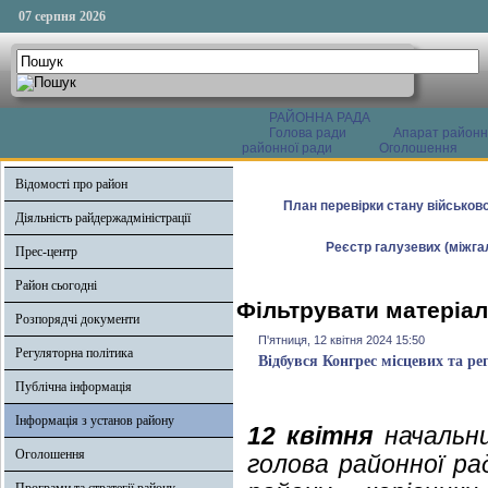
07 серпня 2026
РАЙОННА РАДА
Голова ради
Апарат районн
районної ради
Оголошення
Відомості про район
План перевірки стану військово
Діяльність райдержадміністрації
Реєстр галузевих (міжгал
Прес-центр
Район сьогодні
Фільтрувати матеріали
Розпорядчі документи
П'ятниця, 12 квітня 2024 15:50
Регуляторна політика
Відбувся Конгрес місцевих та р
Публічна інформація
Інформація з установ району
12 квітня
начальни
Оголошення
голова районної р