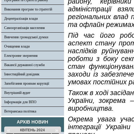
району, керівник
Програми та стратегії району
адміністрації вз
Виконання програм та стратегій
регіональних влад 
Децентралізація влади
та офлайн режимах
Самоорганізація населення
Під час його роб
Вивчення громадської думки
аспект стану проти
Очищення влади
наслідків руйнува
Електронне звернення
роботи з боку сек
стан функціонуван
Вакансії державної служби
заходи із забезпеч
Інвестиційний довідник
умовах постійних р
Запобігання проявам корупції
Також в ході засід
Внутрішній аудит
України, зокрема 
Інформація для ВПО
виробництва.
Ветеранська політика
Окрема увага учас
АРХІВ НОВИН
інтеграції Україн
«
»
КВІТЕНЬ 2024