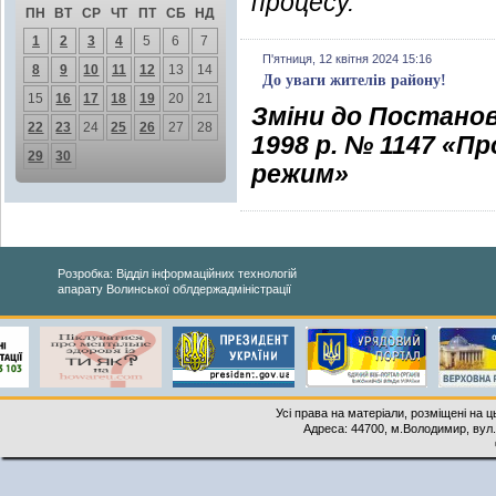
процесу.
ПН
ВТ
СР
ЧТ
ПТ
СБ
НД
1
2
3
4
5
6
7
П'ятниця, 12 квітня 2024 15:16
8
9
10
11
12
13
14
До уваги жителів району!
15
16
17
18
19
20
21
Зміни до Постанов
22
23
24
25
26
27
28
1998 р. № 1147 «П
29
30
режим»
Розробка: Відділ інформаційних технологій
апарату Волинської облдержадміністрації
Усі права на матеріали, розміщені на 
Адреса: 44700, м.Володимир, вул. 