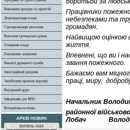
боротьби за людськ
Програми та стратегії району
Виконання програм та стратегій
Працівники пожежної
небезпеками та тр
Децентралізація влади
громадян.
Самоорганізація населення
Найвищою оцінкою в
Вивчення громадської думки
життя.
Очищення влади
Впевнені, що ви і н
Електронне звернення
звання пожежного.
Вакансії державної служби
Бажаємо вам міцного
Інвестиційний довідник
праці, миру, доброб
Запобігання проявам корупції
Внутрішній аудит
Інформація для ВПО
Начальник Володи
Ветеранська політика
районної військово
АРХІВ НОВИН
Лобач
Володи
«
»
КВІТЕНЬ 2024