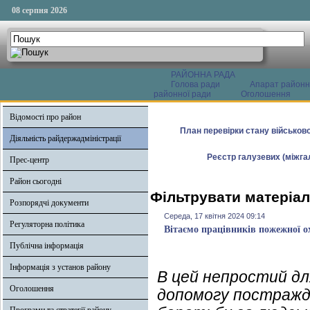
08 серпня 2026
РАЙОННА РАДА
Голова ради
Апарат районн
районної ради
Оголошення
Відомості про район
План перевірки стану військово
Діяльність райдержадміністрації
Реєстр галузевих (міжгал
Прес-центр
Район сьогодні
Фільтрувати матеріал
Розпорядчі документи
Середа, 17 квітня 2024 09:14
Регуляторна політика
Вітаємо працівників пожежної о
Публічна інформація
Інформація з установ району
В цей непростий дл
Оголошення
допомогу постражда