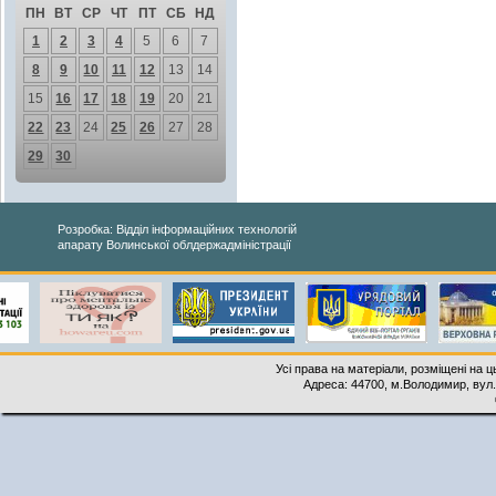
ПН
ВТ
СР
ЧТ
ПТ
СБ
НД
1
2
3
4
5
6
7
8
9
10
11
12
13
14
15
16
17
18
19
20
21
22
23
24
25
26
27
28
29
30
Розробка: Відділ інформаційних технологій
апарату Волинської облдержадміністрації
Усі права на матеріали, розміщені на 
Адреса: 44700, м.Володимир, вул. 