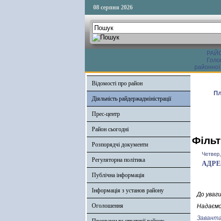
08 серпня 2026
РАЙ
Голо
районної
Відомості про район
Пл
Діяльність райдержадміністрації
Прес-центр
Район сьогодні
Фільт
Розпорядчі документи
Четвер,
Регуляторна політика
АДРЕ
Публічна інформація
Інформація з установ району
До уваг
Оголошення
Надаємо
Заванта