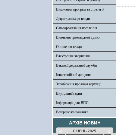
Програми та стратегії району
Виконання програм та стратегій
Децентралізація влади
Самоорганізація населення
Вивчення громадської думки
Очищення влади
Електронне звернення
Вакансії державної служби
Інвестиційний довідник
Запобігання проявам корупції
Внутрішній аудит
Інформація для ВПО
Ветеранська політика
АРХІВ НОВИН
«
»
СІЧЕНЬ 2025