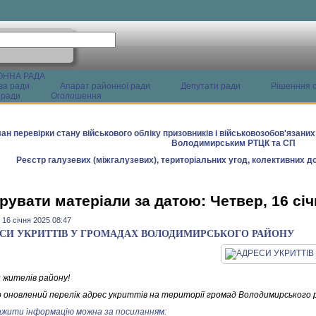
ОННА РАДА
ва ради
Апарат районної ради
Депутати ради
Рішенння с
 ради
Оголошення
ан перевірки стану військового обліку призовників і військовозобов'язани
Володимирським РТЦК та СП
Реєстр галузевих (міжгалузевих), територіальних угод, колективних до
рувати матеріали за датою: Четвер, 16 січ
 16 січня 2025 08:47
СИ УКРИТТІВ У ГРОМАДАХ ВОЛОДИМИРСЬКОГО РАЙОНУ
и жителів району!
 оновлений перелік адрес укриттів на території громад Володимирського 
жити інформацію можна за посиланням: