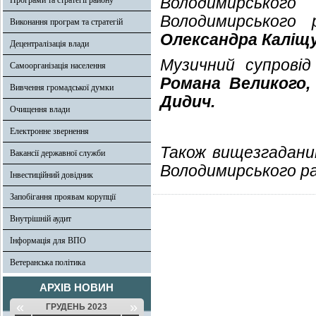
Володимирськог
Програми та стратегії району
Володимирського 
Виконання програм та стратегій
Олександра Каліщ
Децентралізація влади
Музичний супрові
Самоорганізація населення
Романа Великого
Вивчення громадської думки
Дидич.
Очищення влади
Електронне звернення
Також вищезгадан
Вакансії державної служби
Володимирського ра
Інвестиційний довідник
Запобігання проявам корупції
Внутрішній аудит
Інформація для ВПО
Ветеранська політика
АРХІВ НОВИН
«
»
ГРУДЕНЬ 2023