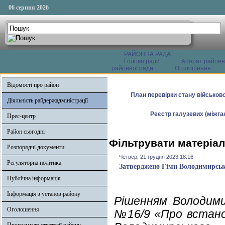
06 серпня 2026
РАЙОННА РАДА
Голова ради
Апарат районн
районної ради
Оголошення
Відомості про район
План перевірки стану військово
Діяльність райдержадміністрації
Реєстр галузевих (міжгал
Прес-центр
Район сьогодні
Фільтрувати матеріал
Розпорядчі документи
Четвер, 21 грудня 2023 18:16
Регуляторна політика
Затверджено Гімн Володимирськ
Публічна інформація
Інформація з установ району
Рішенням Володими
Оголошення
№16/9 «Про встано