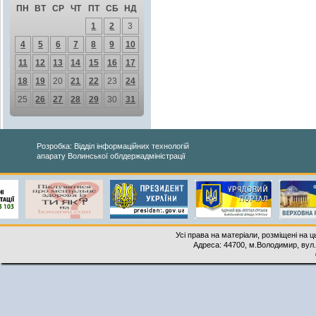
ПН
ВТ
СР
ЧТ
ПТ
СБ
НД
1
2
3
4
5
6
7
8
9
10
11
12
13
14
15
16
17
18
19
20
21
22
23
24
25
26
27
28
29
30
31
Розробка: Відділ інформаційних технологій
апарату Волинської облдержадміністрації
Усі права на матеріали, розміщені на 
Адреса: 44700, м.Володимир, вул. 