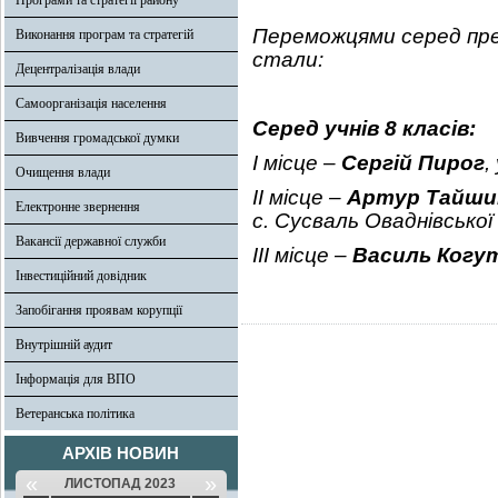
Програми та стратегії району
Переможцями серед пре
Виконання програм та стратегій
стали:
Децентралізація влади
Самоорганізація населення
Серед учнів 8 класів:
Вивчення громадської думки
І місце –
Сергій Пирог
,
Очищення влади
ІІ місце –
Артур Тайши
Електронне звернення
с. Сусваль Оваднівської 
Вакансії державної служби
ІІІ місце –
Василь Когу
Інвестиційний довідник
Запобігання проявам корупції
Внутрішній аудит
Інформація для ВПО
Ветеранська політика
АРХІВ НОВИН
«
»
ЛИСТОПАД 2023