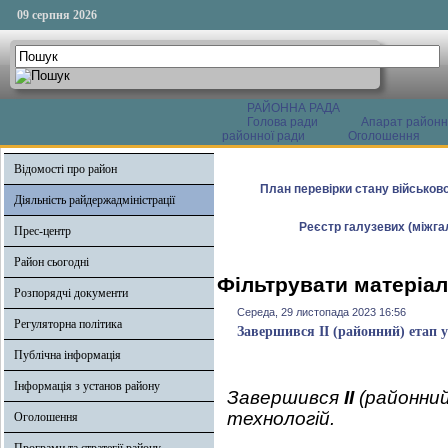
09 серпня 2026
РАЙОННА РАДА
Голова ради
Апарат районн
районної ради
Оголошення
Відомості про район
План перевірки стану військово
Діяльність райдержадміністрації
Реєстр галузевих (міжгал
Прес-центр
Район сьогодні
Фільтрувати матеріал
Розпорядчі документи
Середа, 29 листопада 2023 16:56
Регуляторна політика
Завершився ІІ (районний) етап у
Публічна інформація
Інформація з установ району
Завершився
ІІ
(районний
технологій.
Оголошення