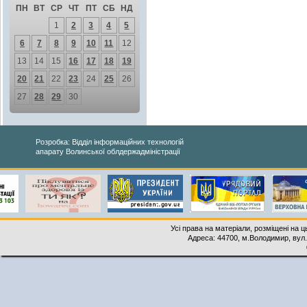
ПН
ВТ
СР
ЧТ
ПТ
СБ
НД
1
2
3
4
5
6
7
8
9
10
11
12
13
14
15
16
17
18
19
20
21
22
23
24
25
26
27
28
29
30
Розробка: Відділ інформаційних технологій
апарату Волинської облдержадміністрації
Усі права на матеріали, розміщені на 
Адреса: 44700, м.Володимир, вул. 