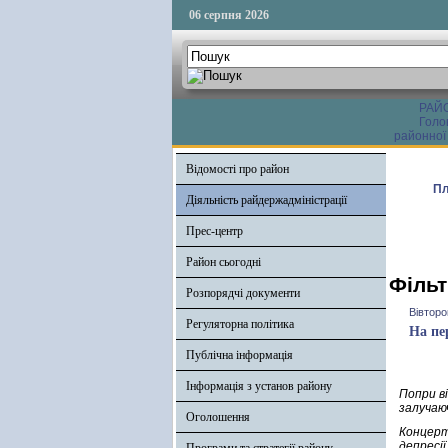
06 серпня 2026
РАЙ
Голо
районної
Відомості про район
Пл
Діяльність райдержадміністрації
Прес-центр
Район сьогодні
Фільт
Розпорядчі документи
Вівторо
Регуляторна політика
На пе
Публічна інформація
Інформація з установ району
Попри ві
залучаюч
Оголошення
Концерт
депресії