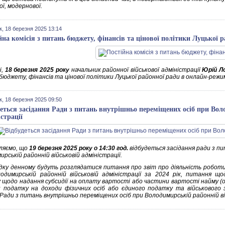
ї, модернової.
к, 18 березня 2025 13:14
йна комісія з питань бюджету, фінансів та цінової політики Луцької 
,
18 березня 2025 року
начальник районної військової адміністрації
Юрій Л
юджету, фінансів та цінової політики Луцької районної ради в онлайн-режим
к, 18 березня 2025 09:50
деться засідання Ради з питань внутрішньо переміщених осіб при Вол
страції
ляємо, що
19 березня 2025 року о 14:30 год.
відбудеться засідання ради з п
рській районній військовій адміністрації.
дку денному будуть розглядатися питання про з
віт про діяльність робот
одимирській районній військовій адміністрації за 2024 рік, питання що
 щодо надання субсидії на оплату вартості або частини вартості найму (
 податку на доходи фізичних осіб або єдиного податку та військового
ади з питань внутрішньо переміщених осіб при Володимирській районній війс