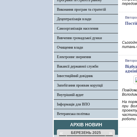
Програми та стратегії району
передово
Виконання програм та стратегій
Вівторо
Децентралізація влади
Пості
Самоорганізація населення
Вивчення громадської думки
Сьогодні
питань б
Очищення влади
Електронне звернення
Вівторо
Вакансії державної служби
Відбу
адміні
Інвестиційний довідник
Запобігання проявам корупції
Повідом
Володими
Внутрішній аудит
На поря
Інформація для ВПО
при Вол
проекту
Ветеранська політика
частини
роботи Р
АРХІВ НОВИН
«
»
БЕРЕЗЕНЬ 2025