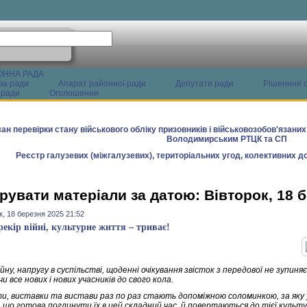
ОННА РАДА
ва ради
Апарат районної ради
Депутати ради
Рішенння с
 ради
Оголошення
ан перевірки стану військового обліку призовників і військовозобов'язани
Володимирським РТЦК та СП
Реєстр галузевих (міжгалузевих), територіальних угод, колективних до
рувати матеріали за датою: Вівторок, 18 
к, 18 березня 2025 21:52
рекір війні, культурне життя – триває!
йну, напругу в суспільстві, щоденні очікування звісток з передової не зупин
и все нових і нових учасників до свого кола.
и, виставки та вистави раз по раз стають допоміжною соломинкою, за яку у
, що готова поглинути їх в цей складний час, й повертаються до тієї культу