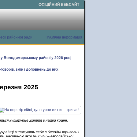
ОФІЦІЙНИЙ ВЕБСАЙТ
есії районної ради
Публічна інформація
х у Володимирському районі у 2026 році
говорів, змін і доповнень до них
березня 2025
яється культурне життя в нашій країні,
країнці витягують себе з безодні тривоги і
ри, частиною якої ми були – європейської,