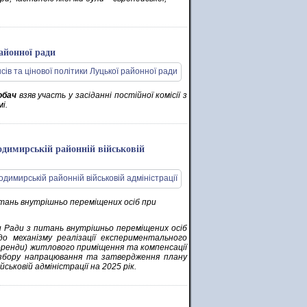
районної ради
обач
взяв участь у засіданні постійної комісії з
і.
одимирській районній військовій
итань внутрішньо переміщених осіб при
и Ради з питань внутрішньо переміщених осіб
до механізму реалізації експериментального
оренди) житлового приміщення та компенсації
 збору напрацювання та затвердження плану
ьковій адміністрації на 2025 рік.