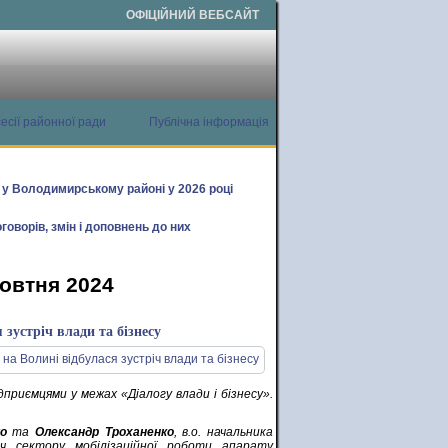
ОФІЦІЙНИЙ ВЕБСАЙТ
есії районної ради
Публічна інформація
х у Володимирському районі у 2026 році
говорів, змін і доповнень до них
жовтня 2024
зустріч влади та бізнесу
дприємцями у межах «Діалогу влади і бізнесу».
о
та
Олександр Троханенко
, в.о. начальника
вач сектору мобілізаційної роботи апарату