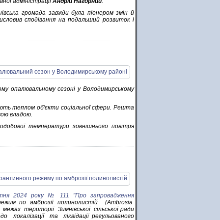
ної адміністрації
Андрій Нагорний
.
нівська громада завжди була піонером змін й
висловив сподівання на подальший розвиток і
вому опалювальному сезоні у Володимирському
ують теплом об'єкти соціальної сфери. Решта
вою владою.
одобової температури зовнішнього повітря
втня 2024 року № 111 "Про запровадження
ежим по амброзiї полинолистiй (Ambrosia
в межах територiї Зимнiвської сiльської ради
о локалiзацiї та лiквiдацiї регульованого