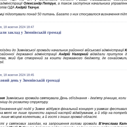
адміністрації
Олександр Петрук
, а також заступник начальника управлінн
ртів ОДА
Андрій Ткачук
.
мці підготували понад 50 питань. Багато з них стосувалося визначення під
я, 18 жовтня 2024 18:47
дали заклад у Зимнівській громаді
поїздки до Зимнівської громади начальник районної військової адміністрації
Ю
районної державної адміністрації
Андрій Нагорний
відвідали притулок 
тва, який був створений за кошти державного бюджету, де ознайомил
ії.
я, 18 жовтня 2024 18:45
овий день у Зимнівській громаді
тня
Зимнівська громада святкувала День об'єднання - дев'яту річницю, коли о
нішу до розвитку структуру.
дзначення цієї події у Зимне відбувся фінальний концерт у рамках фестивал
на меті не лише принести гарний настрій відвідувачам, а й збір на потреби
 лише місцеві колективи, а й гості з інших громад області.
сті у святкових заходах, на запрошення голови громади
В’ячеслава Кат