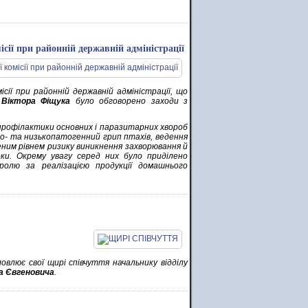
ісії при районній державній адміністрації
сії при районній державній адміністрації, що
ї
Віктора Фіщука
було обговорено заходи з
профілактики основних і паразитарних хвороб
око- та низькопатогенний грип птахів, ведення
еним рівнем ризику виникнення захворювання й
ки. Окрему увагу серед них було приділено
олю за реалізацією продукції домашнього
овлює свої щирі співчуття начальнику відділу
а Євгеновича
.