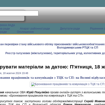
ОННА РАДА
ва ради
Апарат районної ради
Депутати ради
Рішенння с
 ради
Оголошення
ан перевірки стану військового обліку призовників і військовозобов'язани
Володимирським РТЦК та СП
Реєстр галузевих (міжгалузевих), територіальних угод, колективних до
рувати матеріали за датою: П'ятниця, 18 
я, 18 жовтня 2024 19:48
вання працівників та комунікація з ТЦК та СП: на Волині відбулася 
тня
начальник ОВА
Юрій Погуляйко
провів онлайн-зустріч з волинськими пі
змови: «Бронювання працівників та комунікація з ТЦК та СП».
рисутніх також: заступники голови облдержадміністрації
Сергій Мовенк
ького ТЦК та СП у Волинській області
Роман Немашкало
, завіду