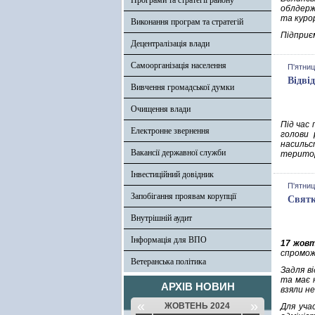
Програми та стратегії району
облдерж
та куро
Виконання програм та стратегій
Підприє
Децентралізація влади
Самоорганізація населення
П'ятниц
Відві
Вивчення громадської думки
Очищення влади
Під час 
Електронне звернення
голови 
насильс
Вакансії державної служби
територ
Інвестиційний довідник
П'ятниц
Запобігання проявам корупції
Святк
Внутрішній аудит
Інформація для ВПО
17 жов
спромож
Ветеранська політика
Задля ві
та має 
АРХІВ НОВИН
взяли не
«
»
ЖОВТЕНЬ 2024
Для уча