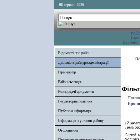
08 серпня 2026
РАЙ
Голо
районної
Відомості про район
Пл
Діяльність райдержадміністрації
Прес-центр
Район сьогодні
Фільт
Розпорядчі документи
П'ятниц
Регуляторна політика
Броню
Публічна інформація
Інформація з установ району
17 жов
Тема ро
Оголошення
Серед п
Волинс