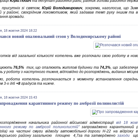
трації
Юрій Лобач
та депутат районної ради, радник голови районної держав
 присутніх зі святом,
Юрій Володимирович
, зокрема, наголосив, що Зим
ій у районі, своєрідним локомотивом, який задавав темп руху іншим та 
ання громади.
я, 18 жовтня 2024 18:22
чався новий опалювальний сезон у Володимирському районі
сотків від загальної кількості котелень вже розпочали свою роботу в но
ацюють
76,5%
тих, що опалюють житлові будинки та
74,3%
, що забезпеч
ь у роботу з наступного тижня, відповідно до розпоряджень, виданих місце
мо, робота котелень розпочинається з моменту встановлення середнь
м 3-х діб
+8
градусів та нижче.
я, 18 жовтня 2024 15:43
апровадження карантинного режиму по амброзiї полинолистiй
розпорядження начальника районної військової адміністрації
від 18 жо
нного режиму по амброзiї полинолистiй"
запроваджено карантинний р
iifolia) на частинi смуги вiдводу автомобiльної дороги Н-22 на вiдрiзку 
мирського району загальною площею 4,7га та затверджено
заходи
щод