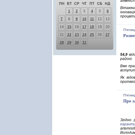
адмініс
ПН
ВТ
СР
ЧТ
ПТ
СБ
НД
Вітаючи
1
2
3
4
5
6
інновац
процвіт
7
8
9
10
11
12
13
14
15
16
17
18
19
20
П'ятниц
21
22
23
24
25
26
27
Розпо
28
29
30
31
54,9
від
районі.
Вже пр
вступит
Як відо
протяго
П'ятниц
Про з
Згідно 
каранти
artemis
Володи