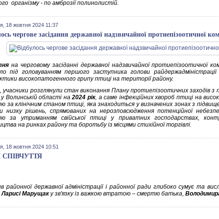
го органiзму - по амброзії полинолистiй.
я, 18 жовтня 2024 11:37
лось чергове засідання державної надзвичайної протиепізоотичної ком
тня
на черговому засіданні державної надзвичайної протиепізоотичної комі
ло під головуванням першого заступника голови райдержадміністраці
ктики високопатогенного грипу птиці на території району.
, учасники розглянули стан виконання Плану протиепізоотичних заходів з 
у Волинській області на
2024 рік
, а саме інфекційних хвороб птиці на вис
ю за клінічним станом птиці, яка знаходиться у визначених зонах з підвищ
и низку рішень, спрямованих на нерозповсюдження потенційної небезпе
лю за утриманням свійської птиці у приватних господарствах, контр
цтва на ринках району та боротьбу із місцями стихійної торгівлі.
я, 18 жовтня 2024 10:51
 СПІВЧУТТЯ
в районної державної адміністрації і районної ради глибоко сумує та висл
в
Ларисі Марущак
у зв'язку із важкою втратою – смертю батька,
Володимир