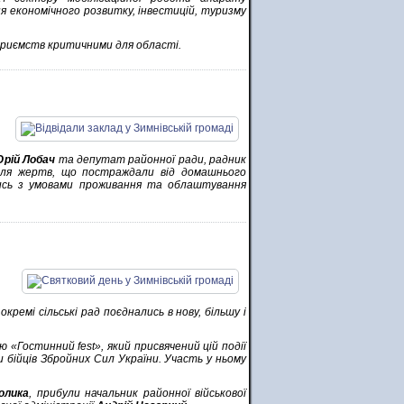
я економічного розвитку, інвестицій, туризму
приємств критичними для області.
рій Лобач
та депутат районної ради, радник
для жертв, що постраждали від домашнього
ись з умовами проживання та облаштування
кремі сільські рад поєднались в нову, більшу і
ю «Гостинний fest», який присвячений цій події
 бійців Збройних Сил України. Участь у ньому
олика
, прибули начальник районної військової