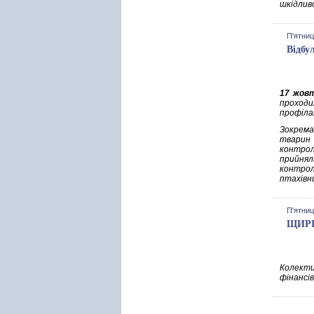
шкiдливо
П'ятниц
Відбу
17 жов
проходи
профіла
Зокрема
тварин 
контрол
прийнял
контро
птахівни
П'ятниц
ЩИРІ
Колекти
фінансі