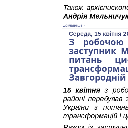
Також архієписко
Андрія Мельничу
Докладніше »
Середа, 15 квітня 2
З робочою 
заступник М
питань ци
трансформ
Завгородній
15 квітня
з робо
районі перебував 
України з питан
трансформацій і ц
Разом із заступн