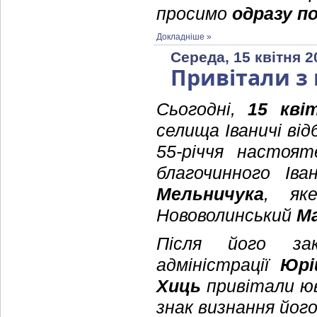
просимо
одразу п
Докладніше »
Середа, 15 квітня 2
Привітали з
Сьогодні,
15 кві
селища Іваничі ві
55-річчя настоят
благочинного Іва
Мельничука
, як
Нововолинський
М
Після його зак
адміністрації
Юрі
Хиць
привітали юв
знак визнання йог