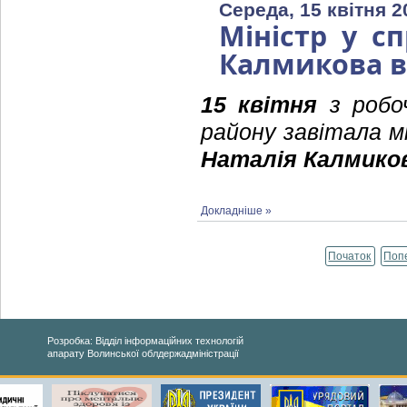
Середа, 15 квітня 2
Міністр у с
Калмикова в
15 квітня
з робо
району завітала м
Наталія Калмико
Докладніше »
Початок
Поп
Розробка: Відділ інформаційних технологій
апарату Волинської облдержадміністрації