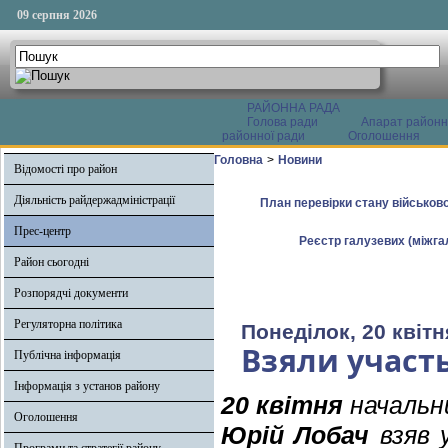
09 серпня 2026
РАЙОННА РАДА
Голова ради
Апарат районн
районної ради
Оголошення
Головна
>
Новини
Відомості про район
Діяльність райдержадміністрації
План перевірки стану військово
Прес-центр
Реєстр галузевих (міжгал
Район сьогодні
Розпорядчі документи
Регуляторна політика
Понеділок, 20 квітн
Взяли участь
Публічна інформація
Інформація з установ району
20 квітня
начальни
Оголошення
Юрій Лобач
взяв 