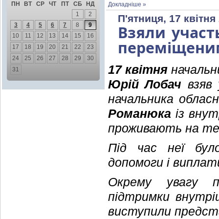
ПН
ВТ
СР
ЧТ
ПТ
СБ
НД
Докладніше »
1
2
П'ятниця, 17 квітня
3
4
5
6
7
8
9
Взяли участь
10
11
12
13
14
15
16
переміщени
17
18
19
20
21
22
23
24
25
26
27
28
29
30
17 квітня
начальни
31
Юрій Лобач
взяв 
начальника обласн
Романюка
із внут
проживають на тер
Під час неї бул
допомоги і виплат
Окрему увагу п
підтримки внутріш
виступили предста