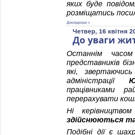
яких буде повідо
розміщатись посил
Докладніше »
Четвер, 16 квітня 2
До уваги жит
Останнім часо
представників бі
які, звертаючись
адміністрації
Ю
працівниками ра
перерахувати кош
Ні керівництво
здійснюються так
Подібні дії є ша