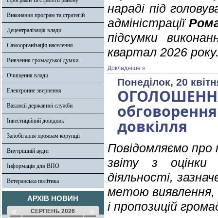
Програми та стратегії району
нараді під головув
Виконання програм та стратегій
адміністрації
Ром
Децентралізація влади
підсумки викона
Самоорганізація населення
квартал 2026 року
Вивчення громадської думки
Докладніше »
Очищення влади
Понеділок, 20 квітн
ОГОЛОШЕНН
Електронне звернення
обговорен
Вакансії державної служби
довкілля
Інвестиційний довідник
Запобігання проявам корупції
Повідомляємо про 
Внутрішній аудит
звіту з оцінки 
Інформація для ВПО
діяльності, зазнач
Ветеранська політика
метою виявлення, 
АРХІВ НОВИН
і пропозицій грома
«
»
СЕРПЕНЬ 2026