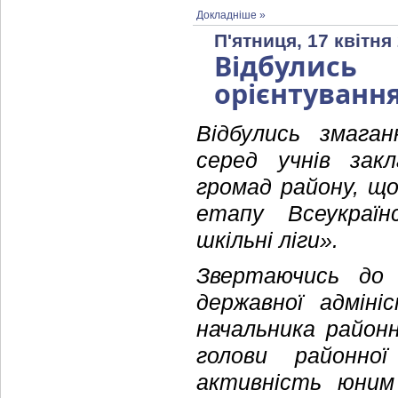
Докладніше »
П'ятниця, 17 квітня
Відбулись
орієнтуванн
Відбулись змаган
серед учнів закл
громад району, що
етапу Всеукраїнс
шкільні ліги».
Звертаючись до 
державної адміні
начальника районн
голови районно
активність юним