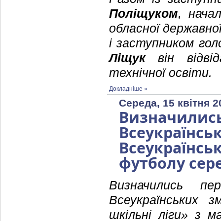
Поліщуком
, нача
обласної державної
і заступником гол
Ліщук
він відвід
технічної освіти.
Докладніше »
Середа, 15 квітня 2
Визначились
Всеукраїн
Всеукраїнс
футболу сере
Визначились пер
Всеукраїнських зм
шкільні ліги» з м