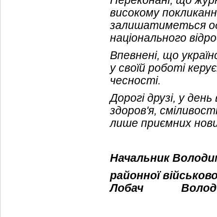
Переконані, що жур
високому покликанн
залишатиметься од
національного відр
Впевнені, що україн
у своїй роботі кер
чесності.
Дорогі друзі, у де
здоров'я, сміливост
лише приємних нови
Начальник Володи
районної військово
Лобач
Володи