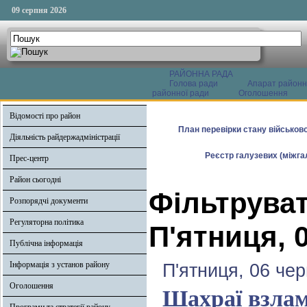
09 серпня 2026
РАЙОННА РАДА
Голова ради
Апарат районн
районної ради
Оголошення
Відомості про район
План перевірки стану військово
Діяльність райдержадміністрації
Реєстр галузевих (міжгал
Прес-центр
Район сьогодні
Фільтруват
Розпорядчі документи
Регуляторна політика
П'ятниця, 
Публічна інформація
Інформація з установ району
П'ятниця, 06 че
Оголошення
Шахраї взлам