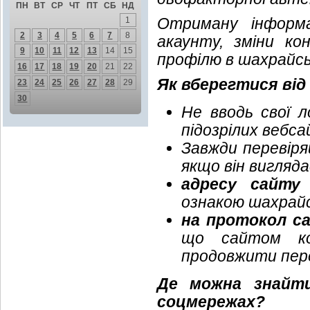
ПН
ВТ
СР
ЧТ
ПТ
СБ
НД
Отриману інформа
1
2
3
4
5
6
7
8
акаунту, зміни к
9
10
11
12
13
14
15
профілю в шахрайсь
16
17
18
19
20
21
22
Як вберегтися ві
23
24
25
26
27
28
29
30
Не вводь свої л
підозрілих вебса
Завжди перевіря
якщо він вигляда
адресу сайту
(
ознакою шахрай
на протокол с
що сайтом ко
продовжити пере
Де можна знайти
соцмережах?