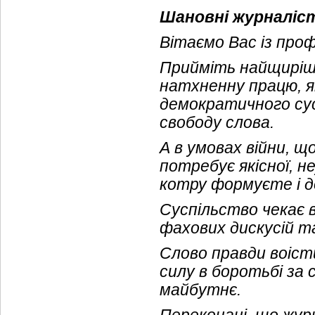
Шановні журналіс
Вітаємо Вас із про
Прийміть найщиріші
натхненну працю, я
демократичного сус
свободу слова.
А в умовах війни, що
потребує якісної, н
котру формуєте і д
Суспільство чекає 
фахових дискусій т
Слово правди воісти
силу в боротьбі за 
майбутнє.