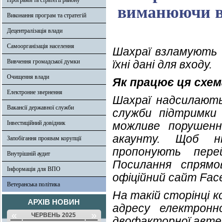
Програми та стратегії району
виманюючи в 
Виконання програм та стратегій
Децентралізація влади
Самоорганізація населення
Шахраї взламують 
Вивчення громадської думки
їхні дані для входу.
Очищення влади
Як працює ця схем
Електронне звернення
Шахраї надсилають
Вакансії державної служби
служби підтримки
Інвестиційний довідник
можливе порушенн
акаунту. Щоб ні
Запобігання проявам корупції
пропонують пере
Внутрішній аудит
Посилання спрямо
Інформація для ВПО
офіційний сайт Fac
Ветеранська політика
На такій сторінці к
АРХІВ НОВИН
адресу електронн
«
»
ЧЕРВЕНЬ 2025
двофакторної автен