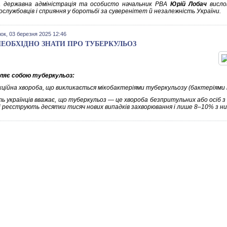
 державна адміністрація та особисто начальник РВА
Юрій Лобач
висло
ослужбовців і сприяння у боротьбі за суверенітет й незалежність України.
ок, 03 березня 2025 12:46
ЕОБХІДНО ЗНАТИ ПРО ТУБЕРКУЛЬОЗ
ляє собою туберкульоз:
кційна хвороба, що викликається мікобактеріями туберкульозу (бактеріями
ть українців вважає, що туберкульоз — це хвороба безпритульних або осіб 
ні реєструють десятки тисяч нових випадків захворювання і лише 8–10% з н