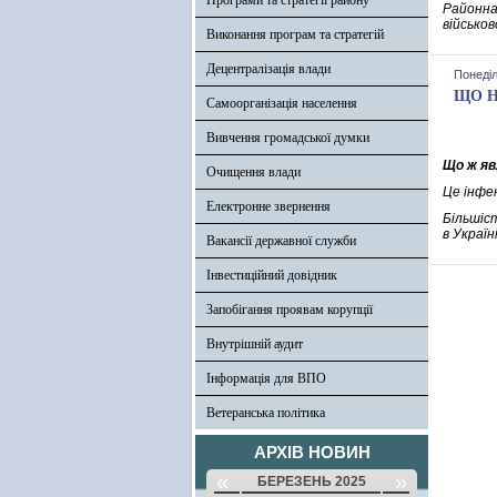
Програми та стратегії району
Районна
військов
Виконання програм та стратегій
Децентралізація влади
Понеділ
ЩО Н
Самоорганізація населення
Вивчення громадської думки
Що ж яв
Очищення влади
Це інфе
Електронне звернення
Більшіс
в Украї
Вакансії державної служби
Інвестиційний довідник
Запобігання проявам корупції
Внутрішній аудит
Інформація для ВПО
Ветеранська політика
АРХІВ НОВИН
«
»
БЕРЕЗЕНЬ 2025