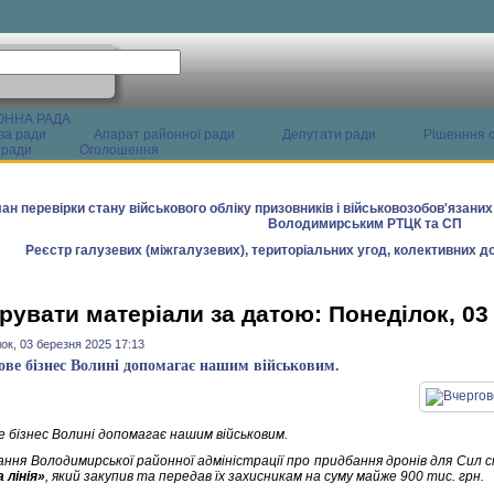
ОННА РАДА
ва ради
Апарат районної ради
Депутати ради
Рішенння с
 ради
Оголошення
ан перевірки стану військового обліку призовників і військовозобов'язани
Володимирським РТЦК та СП
Реєстр галузевих (міжгалузевих), територіальних угод, колективних до
рувати матеріали за датою: Понеділок, 03
ок, 03 березня 2025 17:13
ове бізнес Волині допомагає нашим військовим.
е бізнес Волині допомагає нашим військовим.
ання Володимирської районної адміністрації про придбання дронів для Сил с
 лінія»
, який закупив та передав їх захисникам на суму майже 900 тис. грн.