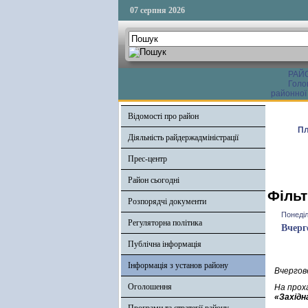
07 серпня 2026
РАЙ
Голо
районної
Відомості про район
Пл
Діяльність райдержадміністрації
Прес-центр
Район сьогодні
Фільт
Розпорядчі документи
Понеділ
Регуляторна політика
Вчерг
Публічна інформація
Інформація з установ району
Вчергов
Оголошення
На прох
«Західна